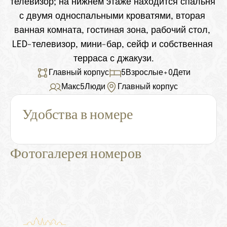
телевизор; на нижнем этаже находится спальня 
с двумя односпальными кроватями, вторая 
ванная комната, гостиная зона, рабочий стол, 
LED-телевизор, мини-бар, сейф и собственная 
терраса с джакузи.
Главный корпус
5
Взрослые
+
0
Дети
Макс
5
Люди
Главный корпус
Удобства в номере
Фотогалерея номеров