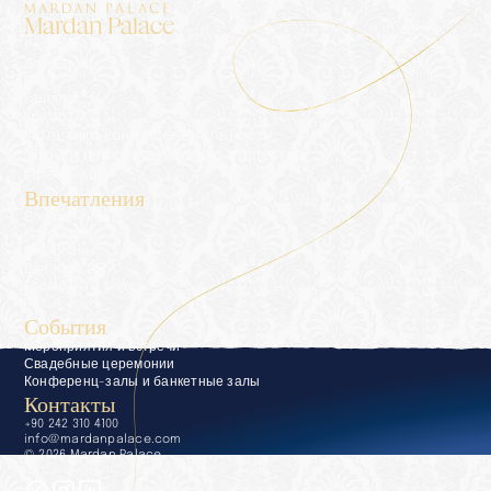
Mardan Palace
Размещение
Дворец
Блог
Галерея
Контакты
Политика конфиденциальности
Услуги информационного общества
Пресс-кит
Впечатления
Впечатления
Консьерж
Рестораны
Велнес и СПА
Бассейны и пляжи
Гольф
События
Мероприятия и встречи
Свадебные церемонии
Конференц-залы и банкетные залы
Контакты
+90 242 310 4100
info@mardanpalace.com
© 2026 Mardan Palace
Создано Affection Design Studio